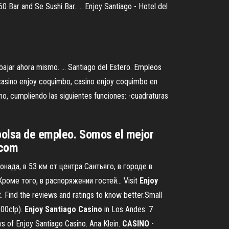
 Bar and Se Sushi Bar. ... Enjoy Santiago - Hotel del
ajar ahora mismo. ... Santiago del Estero. Empleos
 casino enjoy coquimbo, casino enjoy coquimbo en
o, cumpliendo las siguientes funciones: -cuadraturas
 bolsa de empleo. Somos el mejor
.com
онада, в 53 км от центра Сантьяго, в городе в
роме того, в распоряжении гостей... Visit
Enjoy
ct. Find the reviews and ratings to know better.Small
100clp).
Enjoy
Santiago
Casino
in Los Andes: 7
s of Enjoy Santiago Casino. Ana Klein.
CASINO
-