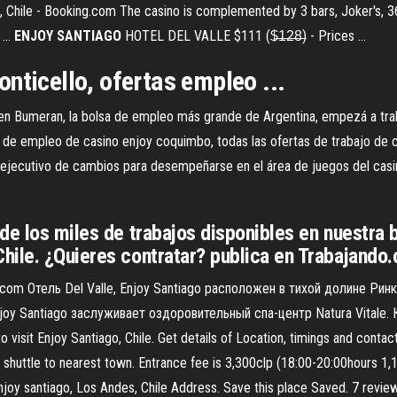
, Chile - Booking.com The casino is complemented by 3 bars, Joker's, 360
...
ENJOY SANTIAGO
HOTEL DEL VALLE $111 ($̶1̶2̶8̶) - Prices ...
nticello, ofertas empleo ...
en Bumeran, la bolsa de empleo más grande de Argentina, empezá a trab
 de empleo de casino enjoy coquimbo, todas las ofertas de trabajo de
 ejecutivo de cambios para desempeñarse en el área de juegos del casin
 de los miles de trabajos disponibles en nuestra
hile. ¿Quieres contratar? publica en Trabajando
com Отель Del Valle, Enjoy Santiago расположен в тихой долине Ринк
joy Santiago заслуживает оздоровительный спа-центр Natura Vitale. К
o visit Enjoy Santiago, Chile. Get details of Location, timings and conta
 shuttle to nearest town. Entrance fee is 3,300clp (18:00-20:00hours 1,
joy santiago, Los Andes, Chile Address. Save this place Saved. 7 review