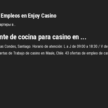
-
Empleos
en
Enjoy Casino
артиры в…
nte de cocina para
casino
en ...
as Condes, Santiago. Horario de atención: L a J de 09:00 a 18:30 / V d
rtas de Trabajo de casino en Maule, Chile. 43 ofertas de empleo de cas