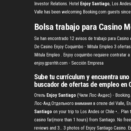
Investor Relations. Hotel
Enjoy Santiago
, Los Andes
Valle has been welcoming Booking.com guests since 
Bolsa trabajo para Casino Mo
Se han encontrado 12 avisos de trabajo para Casino 
De Casino Enjoy Coquimbo - Mitula Empleo 3 ofertas
Mitula Empleo . Enjoy coquimbo requiere contratar a
enjoy.gpsrrhh.com - Sección Empresa
Sube tu currículum y encuentra uno
buscador de ofertas de empleo en C
Отель
Enjoy
Santiago
(Чили Лос-Андес) - Booking.
Лос-Анд.Отдельного внимания в отеле del Valle, En
Santiago
on your trip to Los Andes or Chile •… Plan t
casino far(more than 1 hours) from Santiago. No free
reviews and 3… 3 photos of Enjoy Santiago Casino. En