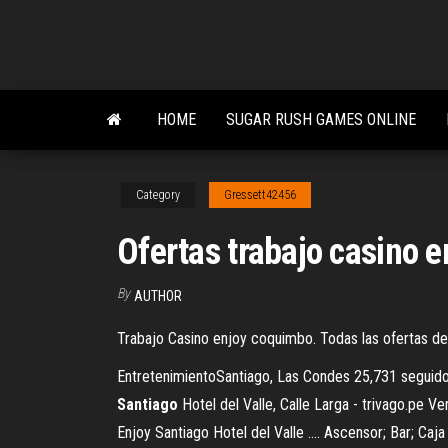
Skip
to
the
content
HOME
SUGAR RUSH GAMES ONLINE
Category
Gressett42456
Ofertas trabajo casino e
By
AUTHOR
Trabajo Casino enjoy coquimbo. Todas las ofertas d
EntretenimientoSantiago, Las Condes 25,731 seguidore
Santiago
Hotel del Valle, Calle Larga - trivago.pe V
Enjoy Santiago Hotel del Valle .... Ascensor; Bar; Caja